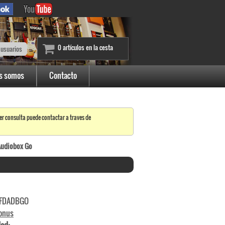
0 artículos en la cesta
 usuarios
s somos
Contacto
er consulta puede contactar a traves de
 Audiobox Go
FDADBGO
onus