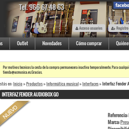
Acceso usuarios
Registro
as
Outlet
Novedades
Cómo comprar
Quiéne
Por motivos tecnicos la cesta de la compra permanecera inactiva temporalmente. Para cualqui
tienda@acmusica.es.Gracias.
stás en:
Inicio
»
Productos
»
Informática musical
»
Interfaces
»
Interfaz Fender
INTERFAZ FENDER AUDIOBOX GO
Referencia:
Marca:
Pres