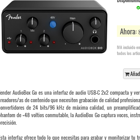
Disponibili
Ahora:
IVA incluido en
todos los artíc
Añadi
Fender AudioBox Go es una interfaz de audio USB-C 2x2 compacta y vers
creadores/as de contenido que necesiten grabación de calidad profesiona
convertidores de 24 bits/96 kHz de máxima calidad, un preamplificad
phantom de +48 voltios conmutable, la AudioBox Go captura voces, instr
recisión.
Esta interfaz ofrece todo lo que necesitas para grabar y monitorizar tu 