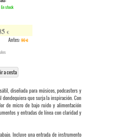
dad:
En stock
85
€
Antes:
90
€
ulos
r a cesta
átil, diseñada para músicos, podcasters y
l dondequiera que surja la inspiración. Con
or de micro de bajo ruido y alimentación
umentos y entradas de línea con claridad y
trabajo. Incluye una entrada de instrumento