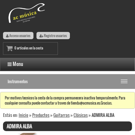
Acceso usuarios
Registro usuarios
0 artículos en la cesta
Menu
Instrumentos
Por motivos tecnicos la cesta de la compra permanecera inactiva temporalmente. Para
cualquier consulta puede contactar a traves de tienda@acmusica.es.Gracias.
Estás en:
Inicio
»
Productos
»
Guitarras
»
Clásicas
»
ADMIRA ALBA
ADMIRA ALBA