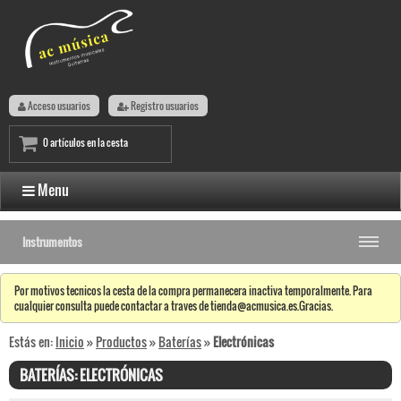
Acceso usuarios
Registro usuarios
0 artículos en la cesta
Menu
Instrumentos
Por motivos tecnicos la cesta de la compra permanecera inactiva temporalmente. Para
cualquier consulta puede contactar a traves de tienda@acmusica.es.Gracias.
Estás en:
Inicio
»
Productos
»
Baterías
»
Electrónicas
BATERÍAS: ELECTRÓNICAS