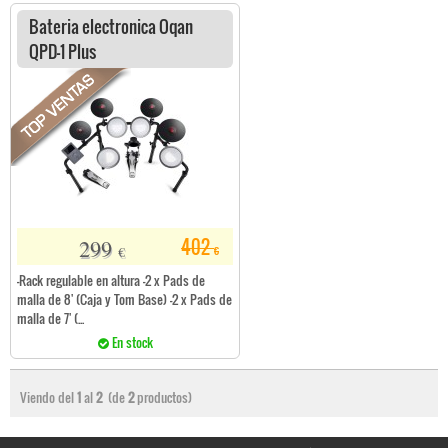
Bateria electronica Oqan
QPD-1 Plus
299
402
€
€
-Rack regulable en altura -2 x Pads de
malla de 8' (Caja y Tom Base) -2 x Pads de
malla de 7' (...
En stock
Viendo del
1
al
2
(de
2
productos)