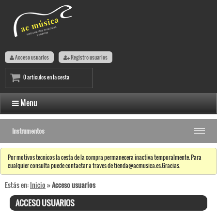
Acceso usuarios
Registro usuarios
0 artículos en la cesta
Menu
Instrumentos
Por motivos tecnicos la cesta de la compra permanecera inactiva temporalmente. Para
cualquier consulta puede contactar a traves de tienda@acmusica.es.Gracias.
Estás en:
Inicio
»
Acceso usuarios
ACCESO USUARIOS