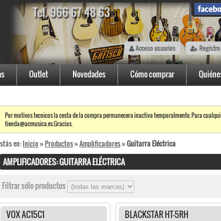
Acceso usuarios
Registro
as
Outlet
Novedades
Cómo comprar
Quiéne
Por motivos tecnicos la cesta de la compra permanecera inactiva temporalmente. Para cualqui
tienda@acmusica.es.Gracias.
stás en:
Inicio
»
Productos
»
Amplificadores
»
Guitarra Eléctrica
AMPLIFICADORES: GUITARRA ELÉCTRICA
Filtrar sólo productos
VOX AC15C1
BLACKSTAR HT-5RH