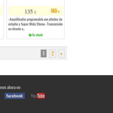
135
180
€
€
- Amplificador programable con efectos de
estudio y Super Wide Stereo - Transmisión
en directo a...
En stock
1
2
nos ahora en: