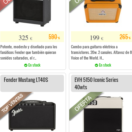
325
199
590
265
€
€
€
€
Potente, modesto y diseñado para los
Combo para guitarra eléctrica a
fanáticos Fender que también quieran
transistores. 20w. 2 canales. Altavoz de 8
sonidos saturados, el r...
Voice of the World. H...
En stock
En stock
Fender Mustang LT40S
EVH 5150 Iconic Series
40wts