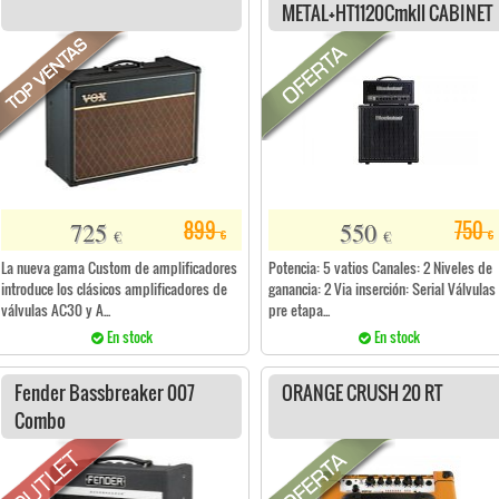
METAL+HT1120Cmkll CABINET
725
550
899
750
€
€
€
€
La nueva gama Custom de amplificadores
Potencia: 5 vatios Canales: 2 Niveles de
introduce los clásicos amplificadores de
ganancia: 2 Via inserción: Serial Válvulas
válvulas AC30 y A...
pre etapa...
En stock
En stock
Fender Bassbreaker 007
ORANGE CRUSH 20 RT
Combo