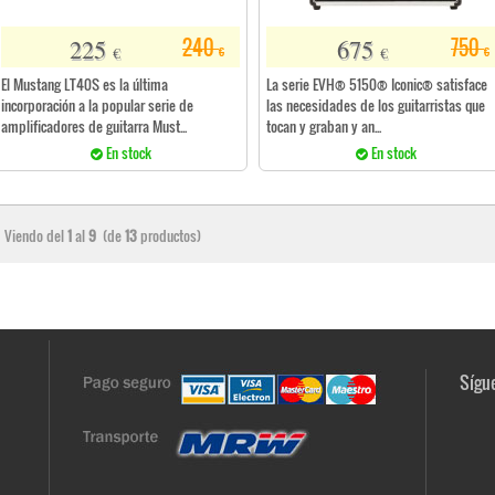
225
675
240
750
€
€
€
€
El Mustang LT40S es la última
La serie EVH® 5150® Iconic® satisface
incorporación a la popular serie de
las necesidades de los guitarristas que
amplificadores de guitarra Must...
tocan y graban y an...
En stock
En stock
Viendo del
1
al
9
(de
13
productos)
Sígue