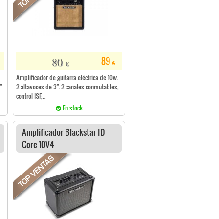
80
89
€
€
Amplificador de guitarra eléctrica de 10w.
"
2 altavoces de 3". 2 canales conmutables,
control ISF,...
En stock
Amplificador Blackstar ID
Core 10V4