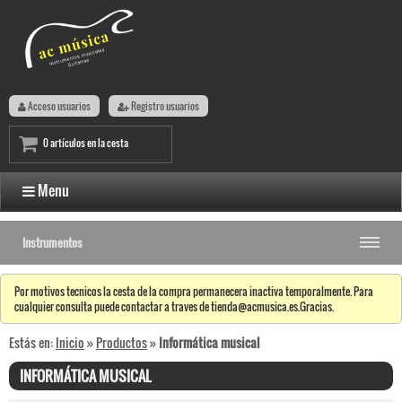
Acceso usuarios
Registro usuarios
0 artículos en la cesta
Menu
Instrumentos
Por motivos tecnicos la cesta de la compra permanecera inactiva temporalmente. Para
cualquier consulta puede contactar a traves de tienda@acmusica.es.Gracias.
Estás en:
Inicio
»
Productos
»
Informática musical
INFORMÁTICA MUSICAL