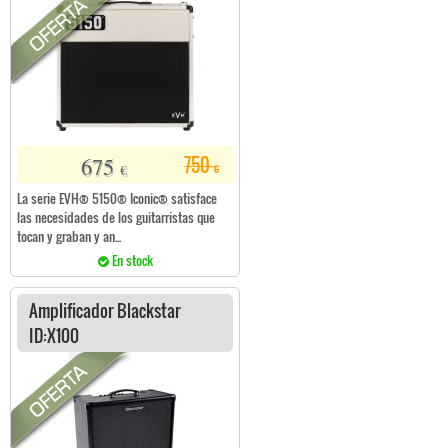
675
750
€
€
La serie EVH® 5150® Iconic® satisface
las necesidades de los guitarristas que
tocan y graban y an...
En stock
Amplificador Blackstar
ID:X100