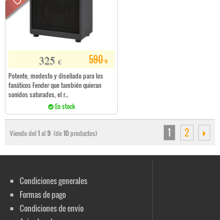
325
590
€
€
Potente, modesto y diseñado para los
fanáticos Fender que también quieran
sonidos saturados, el r...
En stock
1
2
Viendo del
1
al
9
(de
10
productos)
Condiciones generales
Formas de pago
Condiciones de envío