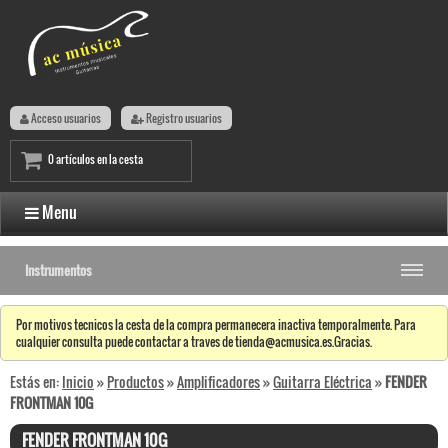
Acceso usuarios
Registro usuarios
0 artículos en la cesta
Menu
Instrumentos
Por motivos tecnicos la cesta de la compra permanecera inactiva temporalmente. Para
cualquier consulta puede contactar a traves de tienda@acmusica.es.Gracias.
Estás en:
Inicio
»
Productos
»
Amplificadores
»
Guitarra Eléctrica
»
FENDER
FRONTMAN 10G
FENDER FRONTMAN 10G