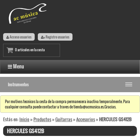
Acceso usuarios
Registro usuarios
0 artículos en la cesta
Menu
Instrumentos
Por motivos tecnicos la cesta de la compra permanecera inactiva temporalmente. Para
cualquier consulta puede contactar a traves de tienda@acmusica.es.Gracias.
Estás en:
Inicio
»
Productos
»
Guitarras
»
Accesorios
»
HERCULES GS412B
HERCULES GS412B