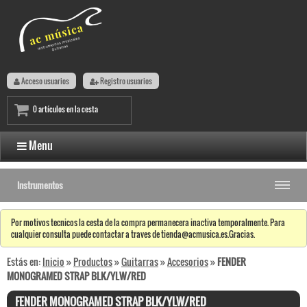
Acceso usuarios
Registro usuarios
0 artículos en la cesta
Menu
Instrumentos
Por motivos tecnicos la cesta de la compra permanecera inactiva temporalmente. Para
cualquier consulta puede contactar a traves de tienda@acmusica.es.Gracias.
Estás en:
Inicio
»
Productos
»
Guitarras
»
Accesorios
»
FENDER
MONOGRAMED STRAP BLK/YLW/RED
FENDER MONOGRAMED STRAP BLK/YLW/RED