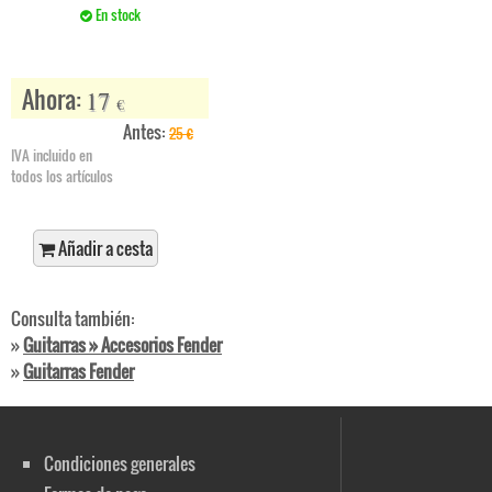
En stock
Ahora:
17
€
Antes:
25
€
IVA incluido en
todos los artículos
Añadir a cesta
Consulta también:
»
Guitarras » Accesorios Fender
»
Guitarras Fender
Condiciones generales