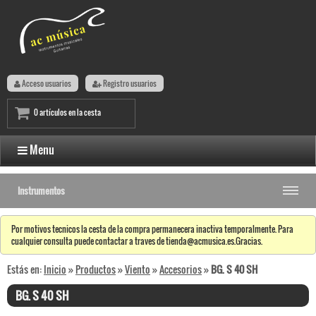
Acceso usuarios
Registro usuarios
0 artículos en la cesta
Menu
Instrumentos
Por motivos tecnicos la cesta de la compra permanecera inactiva temporalmente. Para
cualquier consulta puede contactar a traves de tienda@acmusica.es.Gracias.
Estás en:
Inicio
»
Productos
»
Viento
»
Accesorios
»
BG. S 40 SH
BG. S 40 SH