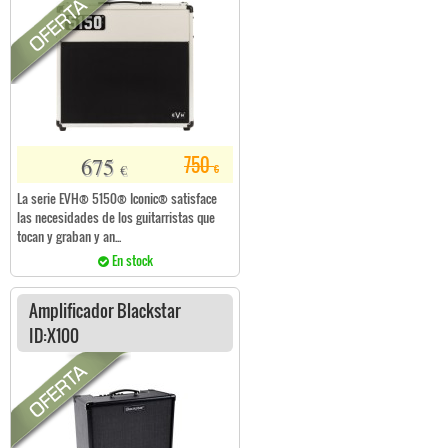
675
750
€
€
La serie EVH® 5150® Iconic® satisface
las necesidades de los guitarristas que
tocan y graban y an...
En stock
Amplificador Blackstar
ID:X100