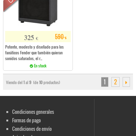
325
590
€
€
Potente, modesto y diseñado para los
fanáticos Fender que también quieran
sonidos saturados, el r...
En stock
1
2
Viendo del
1
al
9
(de
10
productos)
Condiciones generales
Formas de pago
Condiciones de envío