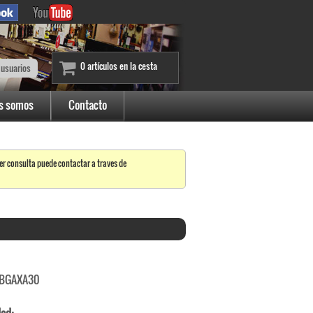
0 artículos en la cesta
 usuarios
s somos
Contacto
er consulta puede contactar a traves de
BGAXA30