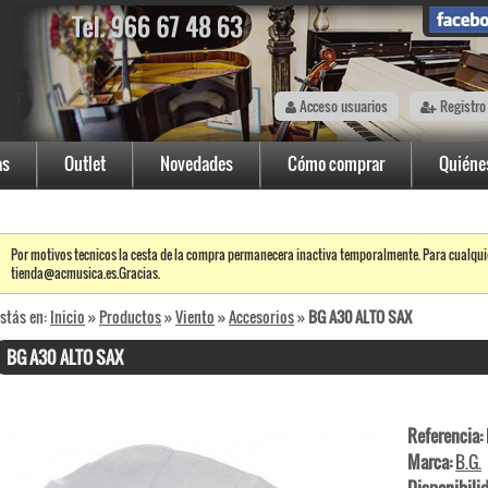
Acceso usuarios
Registro
as
Outlet
Novedades
Cómo comprar
Quiéne
Por motivos tecnicos la cesta de la compra permanecera inactiva temporalmente. Para cualqui
tienda@acmusica.es.Gracias.
stás en:
Inicio
»
Productos
»
Viento
»
Accesorios
»
BG A30 ALTO SAX
BG A30 ALTO SAX
Referencia:
Marca:
B.G.