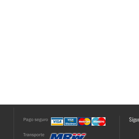
Sígue