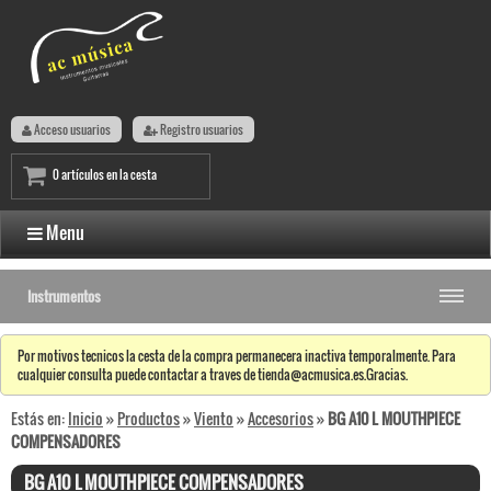
Acceso usuarios
Registro usuarios
0 artículos en la cesta
Menu
Instrumentos
Por motivos tecnicos la cesta de la compra permanecera inactiva temporalmente. Para
cualquier consulta puede contactar a traves de tienda@acmusica.es.Gracias.
Estás en:
Inicio
»
Productos
»
Viento
»
Accesorios
»
BG A10 L MOUTHPIECE
COMPENSADORES
BG A10 L MOUTHPIECE COMPENSADORES