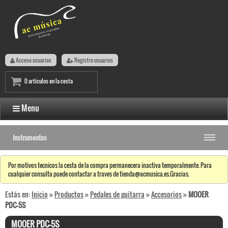
Acceso usuarios
Registro usuarios
0 artículos en la cesta
Menu
Instrumentos
Por motivos tecnicos la cesta de la compra permanecera inactiva temporalmente. Para
cualquier consulta puede contactar a traves de tienda@acmusica.es.Gracias.
Estás en:
Inicio
»
Productos
»
Pedales de guitarra
»
Accesorios
»
MOOER
PDC-5S
MOOER PDC-5S