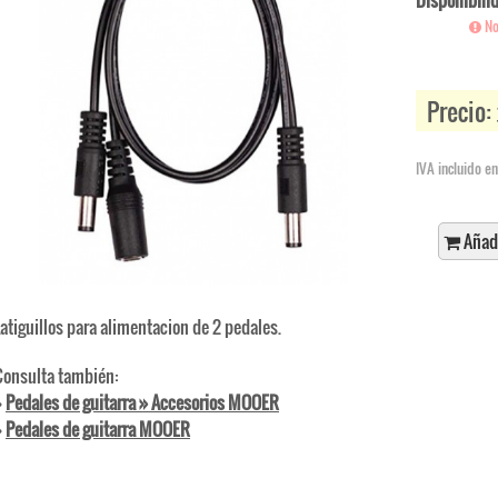
Disponibili
No
Precio:
IVA incluido en
Añadi
Latiguillos para alimentacion de 2 pedales.
Consulta también:
»
Pedales de guitarra » Accesorios MOOER
»
Pedales de guitarra MOOER