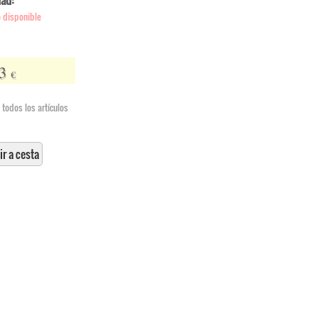
dad:
 disponible
3
€
 todos los artículos
r a cesta