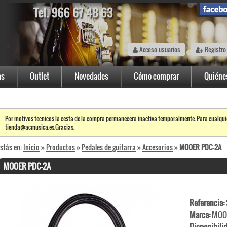
Acceso usuarios
Registro
as
Outlet
Novedades
Cómo comprar
Quiéne
Por motivos tecnicos la cesta de la compra permanecera inactiva temporalmente. Para cualqui
tienda@acmusica.es.Gracias.
stás en:
Inicio
»
Productos
»
Pedales de guitarra
»
Accesorios
»
MOOER PDC-2A
MOOER PDC-2A
Referencia:
Marca:
MOO