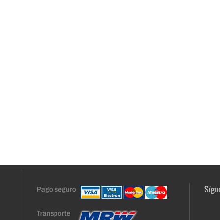
Sígue