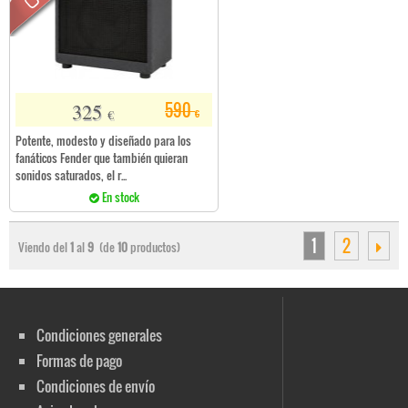
325
590
€
€
Potente, modesto y diseñado para los
fanáticos Fender que también quieran
sonidos saturados, el r...
En stock
1
2
Viendo del
1
al
9
(de
10
productos)
Condiciones generales
Formas de pago
Condiciones de envío