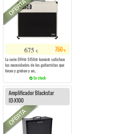
675
750
€
€
La serie EVH® 5150® Iconic® satisface
las necesidades de los guitarristas que
tocan y graban y an...
En stock
Amplificador Blackstar
ID:X100