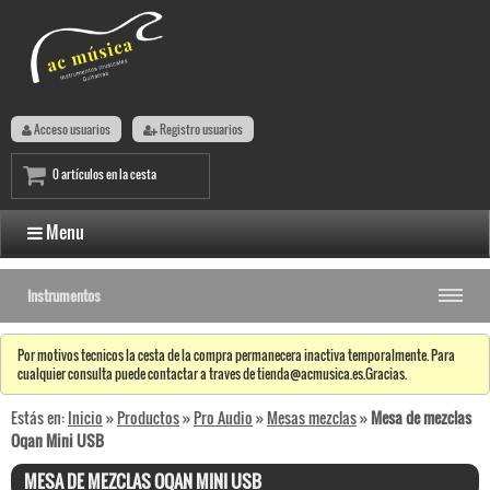
Acceso usuarios
Registro usuarios
0 artículos en la cesta
Menu
Instrumentos
Por motivos tecnicos la cesta de la compra permanecera inactiva temporalmente. Para
cualquier consulta puede contactar a traves de tienda@acmusica.es.Gracias.
Estás en:
Inicio
»
Productos
»
Pro Audio
»
Mesas mezclas
»
Mesa de mezclas
Oqan Mini USB
MESA DE MEZCLAS OQAN MINI USB