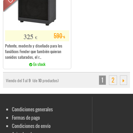
325
590
€
€
Potente, modesto y diseñado para los
fanáticos Fender que también quieran
sonidos saturados, el r...
En stock
1
2
Viendo del
1
al
9
(de
10
productos)
Condiciones generales
Formas de pago
Condiciones de envío