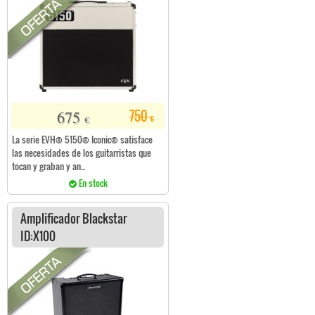
675
750
€
€
La serie EVH® 5150® Iconic® satisface
las necesidades de los guitarristas que
tocan y graban y an...
En stock
Amplificador Blackstar
ID:X100