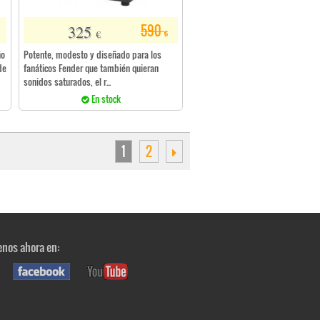
325
590
€
€
ño
Potente, modesto y diseñado para los
de
fanáticos Fender que también quieran
sonidos saturados, el r...
En stock
1
2
nos ahora en: