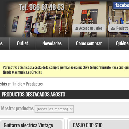
Acceso usuarios
Registro
as
Outlet
Novedades
Cómo comprar
Quiéne
Por motivos tecnicos la cesta de la compra permanecera inactiva temporalmente. Para cualqui
tienda@acmusica.es.Gracias.
stás en:
Inicio
» Productos
PRODUCTOS DESTACADOS AGOSTO
Mostrar productos
Guitarra electrica Vintage
CASIO CDP-S110