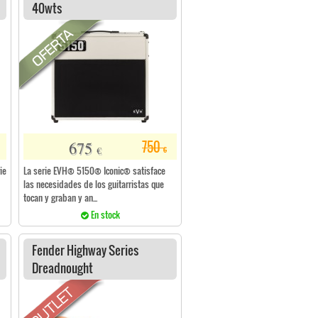
40wts
675
750
€
€
ie
La serie EVH® 5150® Iconic® satisface
las necesidades de los guitarristas que
tocan y graban y an...
En stock
Fender Highway Series
Dreadnought