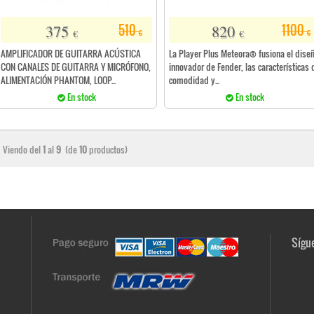
375
820
510
1100
€
€
€
€
AMPLIFICADOR DE GUITARRA ACÚSTICA
La Player Plus Meteora® fusiona el dise
CON CANALES DE GUITARRA Y MICRÓFONO,
innovador de Fender, las características 
ALIMENTACIÓN PHANTOM, LOOP...
comodidad y...
En stock
En stock
Viendo del
1
al
9
(de
10
productos)
Sígue