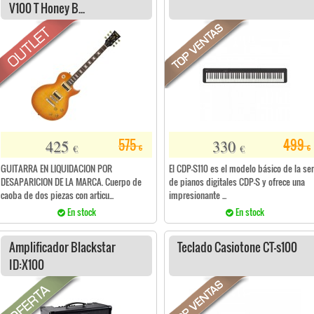
V100 T Honey B...
425
330
575
499
€
€
€
€
GUITARRA EN LIQUIDACION POR
El CDP-S110 es el modelo básico de la ser
DESAPARICION DE LA MARCA. Cuerpo de
de pianos digitales CDP-S y ofrece una
caoba de dos piezas con articu...
impresionante ...
En stock
En stock
Amplificador Blackstar
Teclado Casiotone CT-s100
ID:X100