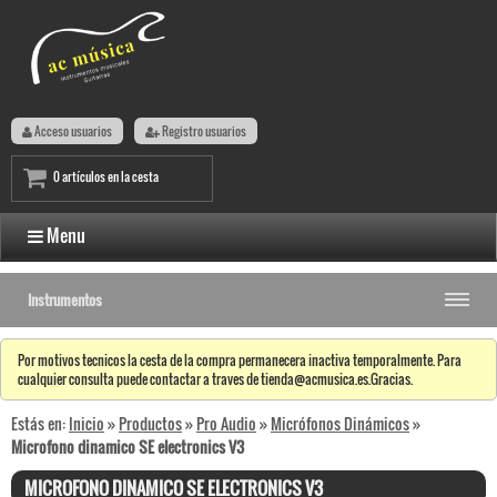
Acceso usuarios
Registro usuarios
0 artículos en la cesta
Menu
Instrumentos
Por motivos tecnicos la cesta de la compra permanecera inactiva temporalmente. Para
cualquier consulta puede contactar a traves de tienda@acmusica.es.Gracias.
Estás en:
Inicio
»
Productos
»
Pro Audio
»
Micrófonos Dinámicos
»
Microfono dinamico SE electronics V3
MICROFONO DINAMICO SE ELECTRONICS V3