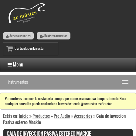
Acceso usuarios
Registro usuarios
0 artículos en la cesta
Menu
Instrumentos
Por motivos tecnicos la cesta de la compra permanecera inactiva temporalmente. Para
cualquier consulta puede contactar a traves de tienda@acmusica.es.Gracias.
Estás en:
Inicio
»
Productos
»
Pro Audio
»
Accesorios
»
Caja de inyeccion
Pasiva estereo Mackie
CAJA DE INYECCION PASIVA ESTEREO MACKIE