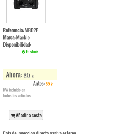
Referencia:
MBD2P
Marca:
Mackie
Disponibilidad:
En stock
Ahora:
80
€
Antes:
89
€
IVA incluido en
todos los artículos
Añadir a cesta
Caja de inyeccion directa pasiva estereo.