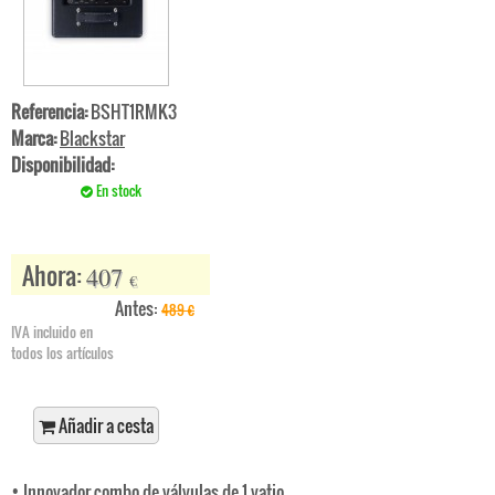
Referencia:
BSHT1RMK3
Marca:
Blackstar
Disponibilidad:
En stock
Ahora:
407
€
Antes:
489
€
IVA incluido en
todos los artículos
Añadir a cesta
• Innovador combo de válvulas de 1 vatio