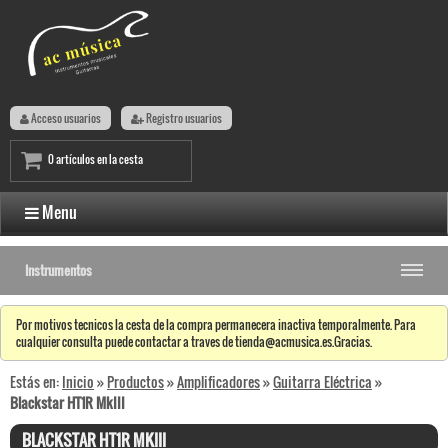
Acceso usuarios
Registro usuarios
0 artículos en la cesta
Menu
Instrumentos
Por motivos tecnicos la cesta de la compra permanecera inactiva temporalmente. Para
cualquier consulta puede contactar a traves de tienda@acmusica.es.Gracias.
Estás en:
Inicio
»
Productos
»
Amplificadores
»
Guitarra Eléctrica
»
Blackstar HT1R MkIII
BLACKSTAR HT1R MKIII