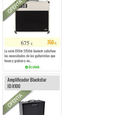
675
750
€
€
La serie EVH® 5150® Iconic® satisface
las necesidades de los guitarristas que
tocan y graban y an...
En stock
Amplificador Blackstar
ID:X100