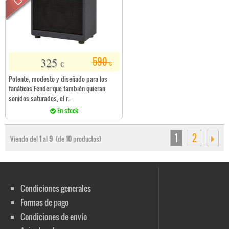
325
590
€
€
Potente, modesto y diseñado para los
fanáticos Fender que también quieran
sonidos saturados, el r...
En stock
1
2
Viendo del
1
al
9
(de
10
productos)
Condiciones generales
Formas de pago
Condiciones de envío