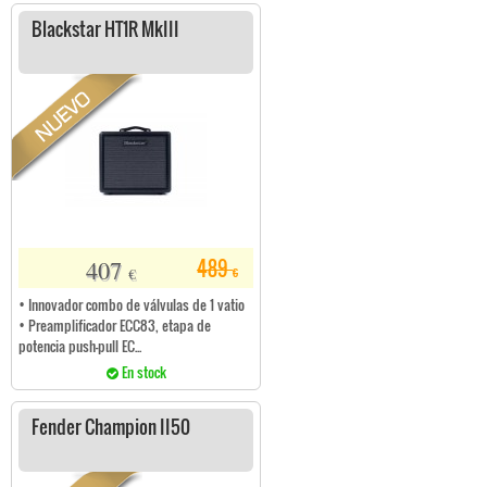
Blackstar HT1R MkIII
407
489
€
€
• Innovador combo de válvulas de 1 vatio
• Preamplificador ECC83, etapa de
potencia push-pull EC...
En stock
Fender Champion II50