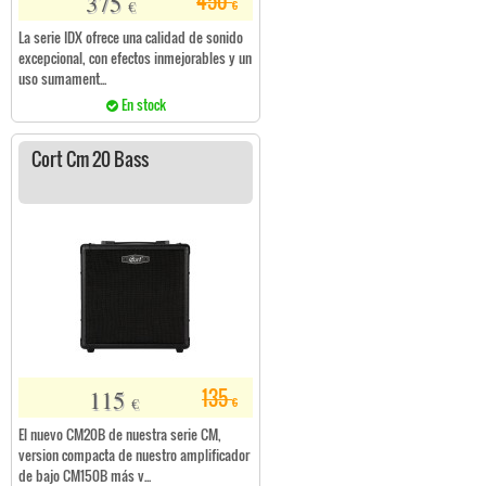
375
450
€
€
La serie IDX ofrece una calidad de sonido
excepcional, con efectos inmejorables y un
uso sumament...
En stock
Cort Cm 20 Bass
115
135
€
€
El nuevo CM20B de nuestra serie CM,
version compacta de nuestro amplificador
de bajo CM150B más v...