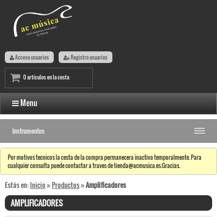
Acceso usuarios
Registro usuarios
0 artículos en la cesta
Menu
Instrumentos
Por motivos tecnicos la cesta de la compra permanecera inactiva temporalmente. Para
cualquier consulta puede contactar a traves de tienda@acmusica.es.Gracias.
Estás en:
Inicio
»
Productos
»
Amplificadores
AMPLIFICADORES