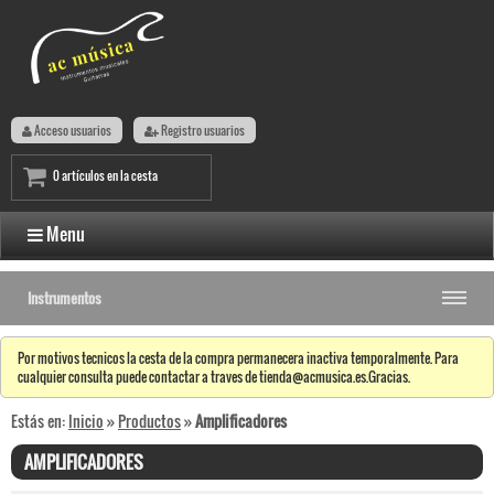
Acceso usuarios
Registro usuarios
0 artículos en la cesta
Menu
Instrumentos
Por motivos tecnicos la cesta de la compra permanecera inactiva temporalmente. Para
cualquier consulta puede contactar a traves de tienda@acmusica.es.Gracias.
Estás en:
Inicio
»
Productos
»
Amplificadores
AMPLIFICADORES