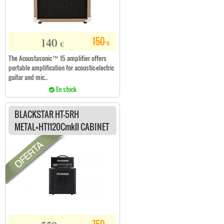
140
150
€
€
The Acoustasonic™ 15 amplifier offers
portable amplification for acoustic-electric
guitar and mic...
En stock
BLACKSTAR HT-5RH
METAL+HT1120Cmkll CABINET