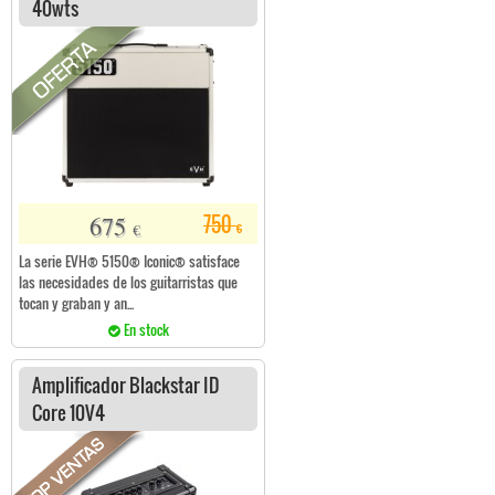
40wts
675
750
€
€
La serie EVH® 5150® Iconic® satisface
las necesidades de los guitarristas que
tocan y graban y an...
En stock
Amplificador Blackstar ID
Core 10V4