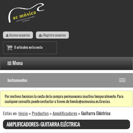
Acceso usuarios
Registro usuarios
0 artículos en la cesta
Menu
Instrumentos
Por motivos tecnicos la cesta de la compra permanecera inactiva temporalmente. Para
cualquier consulta puede contactar a traves de tienda@acmusica.es.Gracias.
Estás en:
Inicio
»
Productos
»
Amplificadores
»
Guitarra Eléctrica
AMPLIFICADORES: GUITARRA ELÉCTRICA