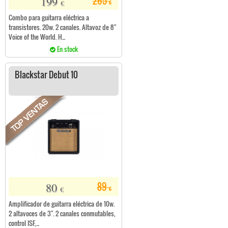
199
265
€
€
Combo para guitarra eléctrica a
transistores. 20w. 2 canales. Altavoz de 8"
Voice of the World. H...
En stock
Blackstar Debut 10
80
89
€
€
Amplificador de guitarra eléctrica de 10w.
2 altavoces de 3". 2 canales conmutables,
control ISF,...