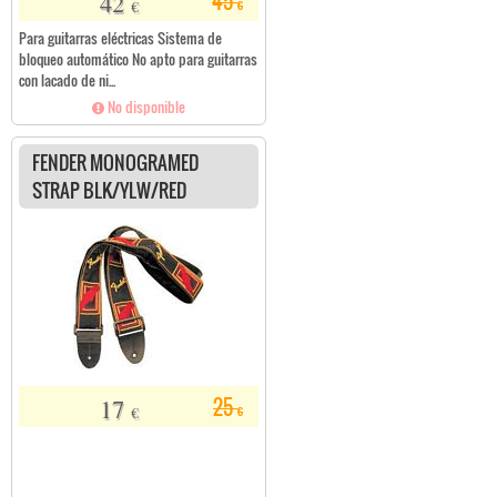
42
45
€
€
Para guitarras eléctricas Sistema de
bloqueo automático No apto para guitarras
con lacado de ni...
No disponible
FENDER MONOGRAMED
STRAP BLK/YLW/RED
17
25
€
€