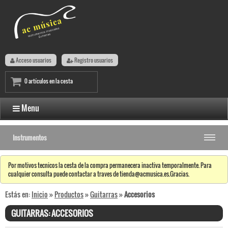
Acceso usuarios
Registro usuarios
0 artículos en la cesta
Menu
Instrumentos
Por motivos tecnicos la cesta de la compra permanecera inactiva temporalmente. Para
cualquier consulta puede contactar a traves de tienda@acmusica.es.Gracias.
Estás en:
Inicio
»
Productos
»
Guitarras
»
Accesorios
GUITARRAS: ACCESORIOS